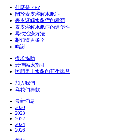
什麼是 EB?
關於表皮溶解水皰症
表皮溶解水皰症的種類
表皮溶解水皰症的遺傳性
尋找治療方法
想知道更多？
鳴謝
搜求協助
最佳臨床指引
照顧患上水皰的新生嬰兒
加入我們
為我們籌款
最新消息
2020
2023
2022
2024
2026