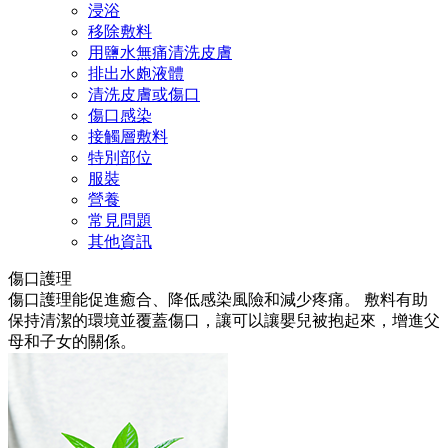
浸浴
移除敷料
用鹽水無痛清洗皮膚
排出水皰液體
清洗皮膚或傷口
傷口感染
接觸層敷料
特別部位
服裝
營養
常見問題
其他資訊
傷口護理
傷口護理能促進癒合、降低感染風險和減少疼痛。 敷料有助
保持清潔的環境並覆蓋傷口，讓可以讓嬰兒被抱起來，增進父
母和子女的關係。