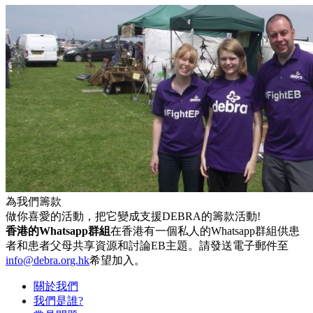
為我們籌款
做你喜愛的活動，把它變成支援DEBRA的籌款活動!
香港的Whatsapp群組
在香港有一個私人的Whatsapp群組供患
者和患者父母共享資源和討論EB主題。請發送電子郵件至
info@debra.org.hk
希望加入。
關於我們
我們是誰?