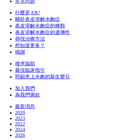
常見問題
什麼是 EB?
關於表皮溶解水皰症
表皮溶解水皰症的種類
表皮溶解水皰症的遺傳性
尋找治療方法
想知道更多？
鳴謝
搜求協助
最佳臨床指引
照顧患上水皰的新生嬰兒
加入我們
為我們籌款
最新消息
2020
2023
2022
2024
2026