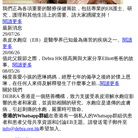
我們正為各項重要的醫療保健籌款，包括專業的EB護士、研
究，護理和其他生活上的需要。請大家踴躍支持！
閱讀更多
最新消息
29/07/26
表皮水皰症（EB）是醫學界已知最為痛苦的疾病之一。
閱讀
更多
20/06/26
值此父親節之際，Debra HK很高興與大家分享Elliott爸爸的故
事。
閱讀更多
08/05/26
極度喜愛小孩的恩琳媽媽，經歷七年的備孕之後終於懷上恩
琳，在任何人來得及解釋發生了什麼事之前...
閱讀更多
關於我們
DEBRA 香港是一個慈善機構，致力支援受表皮溶解水皰症影
響的患者和家庭，並資助相關的研究。水皰症是遺傳的皮膚
病，引起刺痛的水皰，嚴重時可致命。
香港的Whatsapp群組
在香港有一個私人的Whatsapp群組供患
者和患者父母共享資源和討論EB主題。請發送電子郵件至
info@debra.org.hk
希望加入。