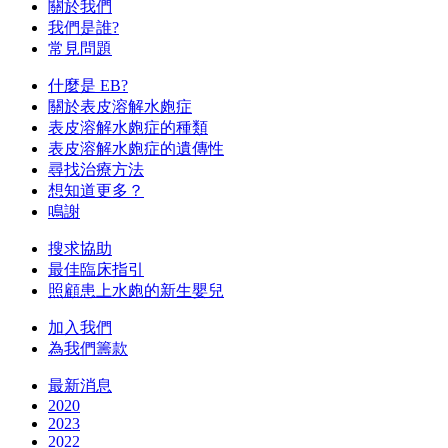
關於我們
我們是誰?
常見問題
什麼是 EB?
關於表皮溶解水皰症
表皮溶解水皰症的種類
表皮溶解水皰症的遺傳性
尋找治療方法
想知道更多？
鳴謝
搜求協助
最佳臨床指引
照顧患上水皰的新生嬰兒
加入我們
為我們籌款
最新消息
2020
2023
2022