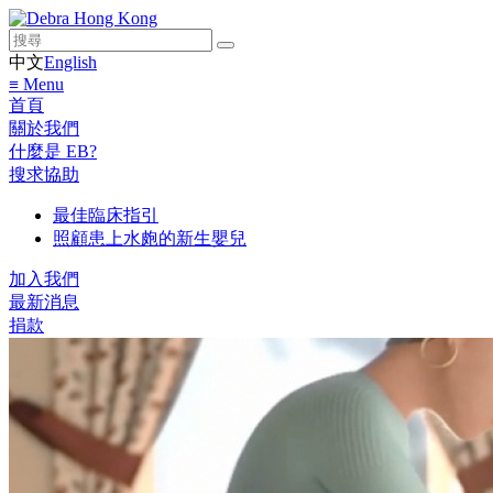
中文
English
≡ Menu
首頁
關於我們
什麼是 EB?
搜求協助
最佳臨床指引
照顧患上水皰的新生嬰兒
加入我們
最新消息
捐款