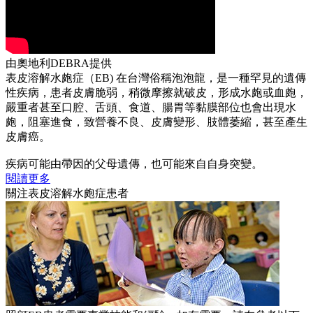
由奧地利DEBRA提供
表皮溶解水皰症（EB) 在台灣俗稱泡泡龍，是一種罕見的遺傳
性疾病，患者皮膚脆弱，稍微摩擦就破皮，形成水皰或血皰，
嚴重者甚至口腔、舌頭、食道、腸胃等黏膜部位也會出現水
皰，阻塞進食，致營養不良、皮膚變形、肢體萎縮，甚至產生
皮膚癌。
疾病可能由帶因的父母遺傳，也可能來自自身突變。
閱讀更多
關注表皮溶解水皰症患者