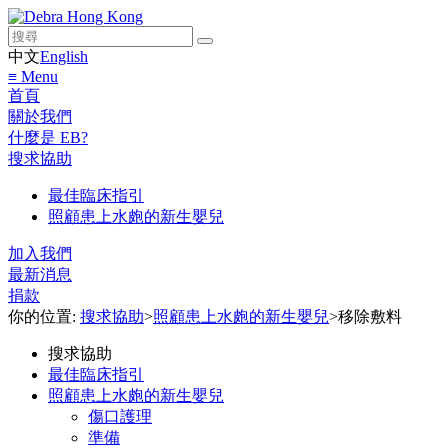
中文
English
≡ Menu
首頁
關於我們
什麼是 EB?
搜求協助
最佳臨床指引
照顧患上水皰的新生嬰兒
加入我們
最新消息
捐款
你的位置:
搜求協助
>
照顧患上水皰的新生嬰兒
>
移除敷料
搜求協助
最佳臨床指引
照顧患上水皰的新生嬰兒
傷口護理
準備