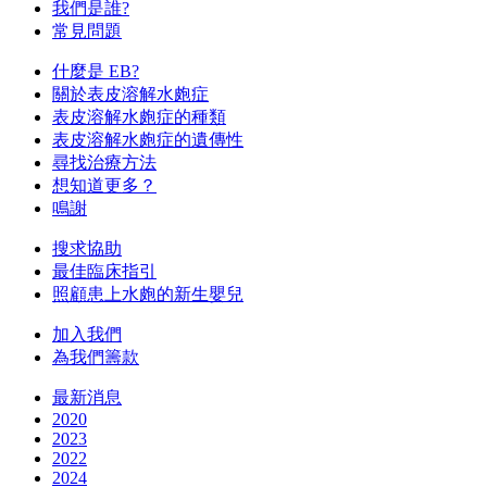
我們是誰?
常見問題
什麼是 EB?
關於表皮溶解水皰症
表皮溶解水皰症的種類
表皮溶解水皰症的遺傳性
尋找治療方法
想知道更多？
鳴謝
搜求協助
最佳臨床指引
照顧患上水皰的新生嬰兒
加入我們
為我們籌款
最新消息
2020
2023
2022
2024