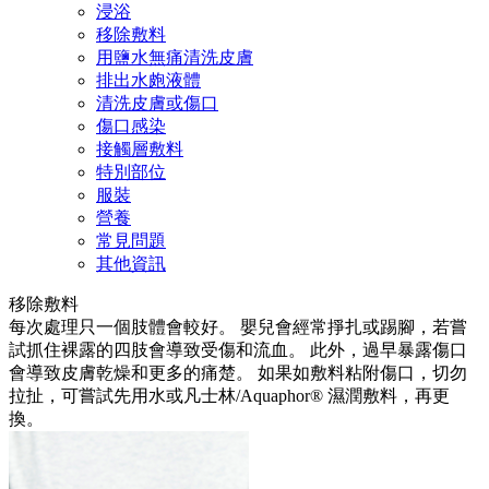
浸浴
移除敷料
用鹽水無痛清洗皮膚
排出水皰液體
清洗皮膚或傷口
傷口感染
接觸層敷料
特別部位
服裝
營養
常見問題
其他資訊
移除敷料
每次處理只一個肢體會較好。 嬰兒會經常掙扎或踢腳，若嘗
試抓住裸露的四肢會導致受傷和流血。 此外，過早暴露傷口
會導致皮膚乾燥和更多的痛楚。 如果如敷料粘附傷口，切勿
拉扯，可嘗試先用水或凡士林/Aquaphor® 濕潤敷料，再更
換。