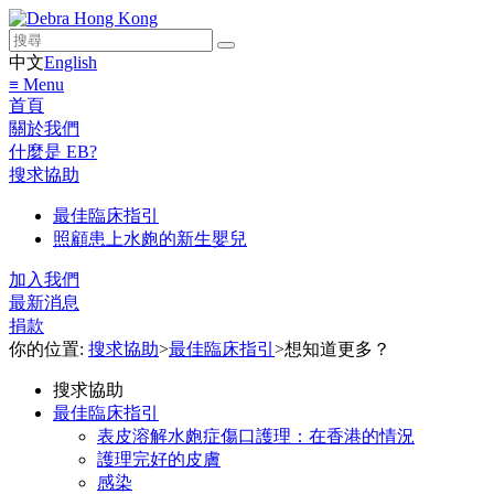
中文
English
≡ Menu
首頁
關於我們
什麼是 EB?
搜求協助
最佳臨床指引
照顧患上水皰的新生嬰兒
加入我們
最新消息
捐款
你的位置:
搜求協助
>
最佳臨床指引
>
想知道更多？
搜求協助
最佳臨床指引
表皮溶解水皰症傷口護理：在香港的情況
護理完好的皮膚
感染